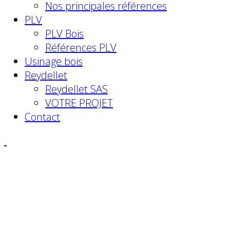
Nos principales références
PLV
PLV Bois
Références PLV
Usinage bois
Reydellet
Reydellet SAS
VOTRE PROJET
Contact