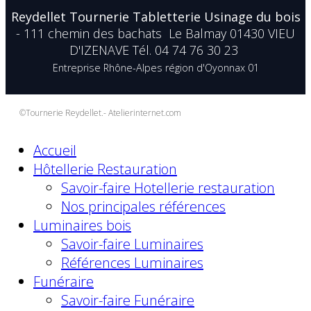
Reydellet Tournerie Tabletterie Usinage du bois
- 111 chemin des bachats Le Balmay 01430 VIEU
D'IZENAVE Tél. 04 74 76 30 23
Entreprise Rhône-Alpes région d'Oyonnax 01
©Tournerie Reydellet.- Atelierinternet.com
Accueil
Hôtellerie Restauration
Savoir-faire Hotellerie restauration
Nos principales références
Luminaires bois
Savoir-faire Luminaires
Références Luminaires
Funéraire
Savoir-faire Funéraire