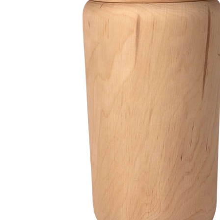
Funéraire
Savoir-faire Funéraire
Nos principales références
PLV
PLV Bois
Références PLV
Usinage bois
Reydellet
Reydellet SAS
VOTRE PROJET
Contact