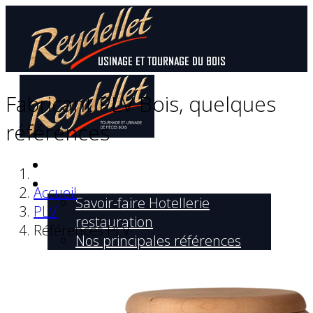
Fabricant PLV Bois, quelques
références
Accueil
Hôtellerie Restauration
Accueil
Savoir-faire Hotellerie
PLV
restauration
Références PLV
Nos principales références
Luminaires bois
Savoir-faire Luminaires
Références Luminaires